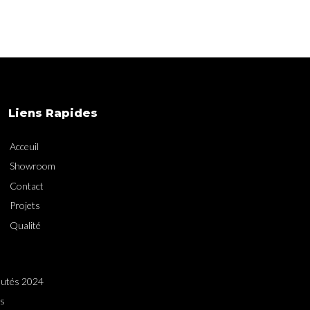
Liens Rapides
Acceuil
Showroom
Contact
Projets
Qualité
utés 2024
es