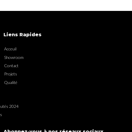
Liens Rapides
Acceuil
Showroom
Contact
Projets
Qualité
utés 2024
es
Abonnez-vous à nos réseaux sociaux.