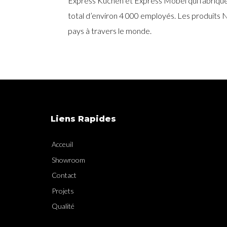
Express Küchen et Express Möbel qui fabriqu
total d’environ 4 000 employés. Les produits 
pays à travers le monde.
Liens Rapides
Acceuil
Showroom
Contact
Projets
Qualité