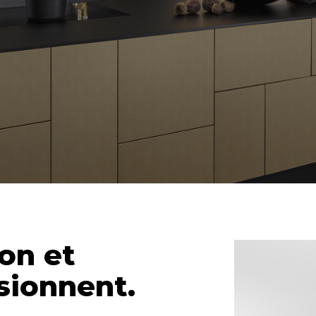
ion et
usionnent.