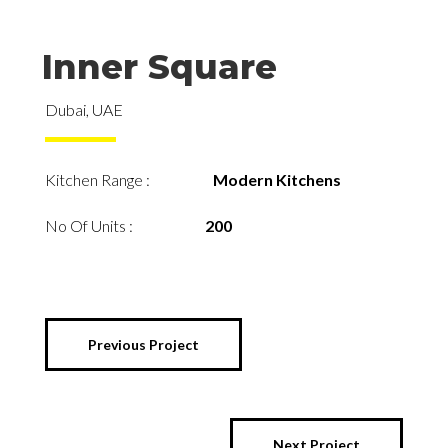
Inner Square
Dubai, UAE
Kitchen Range :
Modern
Kitchens
No Of Units :
200
Previous Project
Next Project