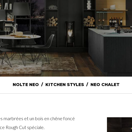
NOLTE NEO / KITCHEN STYLES / NEO CHALET
s marbrées et un bois en chêne foncé
ace Rough Cut spéciale.